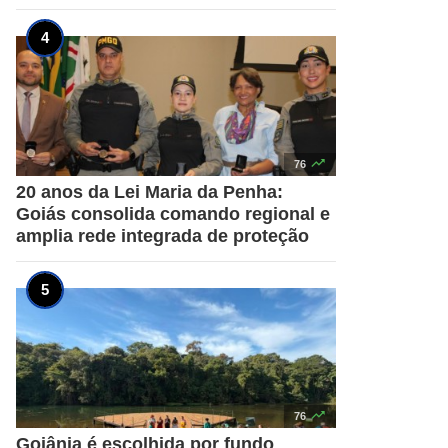

76
20 anos da Lei Maria da Penha:
Goiás consolida comando regional e
amplia rede integrada de proteção

76
Goiânia é escolhida por fundo