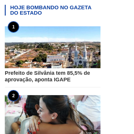
HOJE BOMBANDO NO
GAZETA
DO ESTADO

107
Prefeito de Silvânia tem 85,5% de
aprovação, aponta IGAPE

105