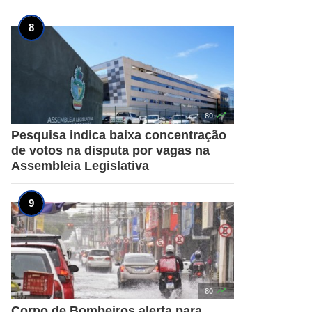

80
Pesquisa indica baixa concentração
de votos na disputa por vagas na
Assembleia Legislativa

80
Corpo de Bombeiros alerta para