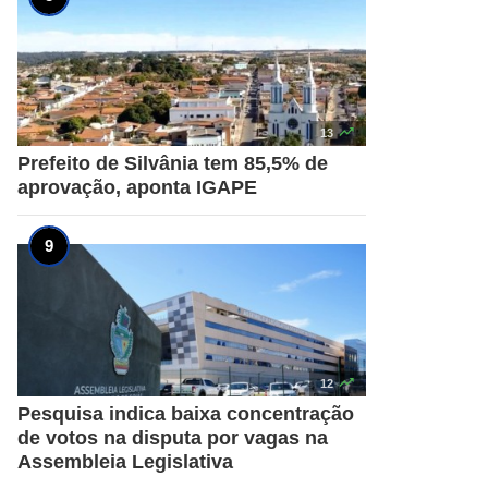

13
Prefeito de Silvânia tem 85,5% de
aprovação, aponta IGAPE

12
Pesquisa indica baixa concentração
de votos na disputa por vagas na
Assembleia Legislativa