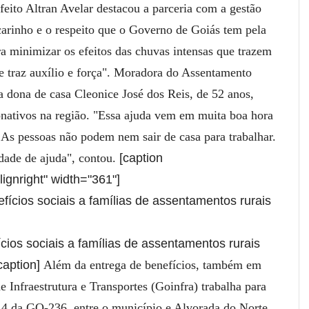
feito Altran Avelar destacou a parceria com a gestão
carinho e o respeito que o Governo de Goiás tem pela
a minimizar os efeitos das chuvas intensas que trazem
 traz auxílio e força".
Moradora do Assentamento
 dona de casa Cleonice José dos Reis, de 52 anos,
onativos na região. "Essa ajuda vem em muita boa hora
As pessoas não podem nem sair de casa para trabalhar.
dade de ajuda", contou.
[caption
ignright" width="361"]
ios sociais a famílias de assentamentos rurais
caption]
Além da entrega de benefícios, também em
 Infraestrutura e Transportes (Goinfra) trabalha para
o 4 da GO-236, entre o município e Alvorada do Norte.