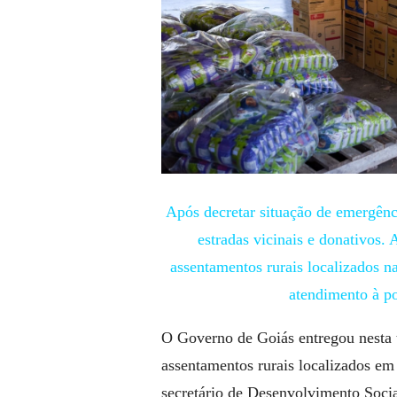
Após decretar situação de emergên
estradas vicinais e donativos. 
assentamentos rurais localizados n
atendimento à po
O Governo de Goiás entregou nesta te
assentamentos rurais localizados em
secretário de Desenvolvimento Soci