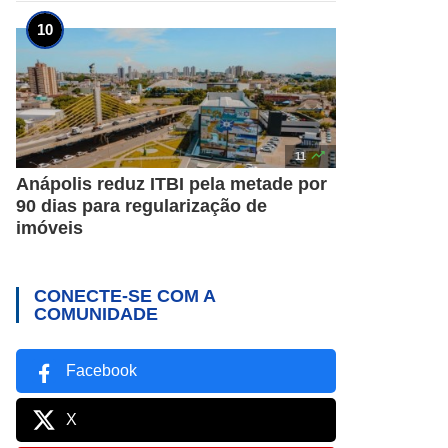

11
Anápolis reduz ITBI pela metade por
90 dias para regularização de
imóveis
CONECTE-SE COM A
COMUNIDADE
Facebook
X