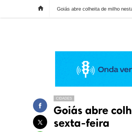
ÚLTIMAS NOTÍCIAS
ECONOMIA
E

Goiás abre colheita de milho nesta
CIDADES
Goiás abre colh
sexta-feira