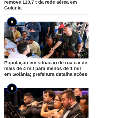
remove 110,7 t da rede aérea em
Goiânia

33
População em situação de rua cai de
mais de 4 mil para menos de 1 mil
em Goiânia; prefeitura detalha ações