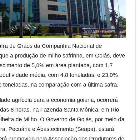
fra de Grãos da Companhia Nacional de
ue a produção de milho safrinha, em Goiás, deve
escimento de 5,0% em área plantada, com 1,7
odutividade média, com 4,8 toneladas, e 23,0%
 toneladas, na comparação com a última safra.
dade agrícola para a economia goiana, ocorrerá
tir das 8 horas, na Fazenda Santa Mônica, em Rio
lheita de Milho. O Governo de Goiás, por meio da
ura, Pecuária e Abastecimento (Seapa), estará
será promovido pela Associação dos Produtores de