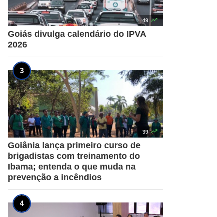

49
Goiás divulga calendário do IPVA
2026

39
Goiânia lança primeiro curso de
brigadistas com treinamento do
Ibama; entenda o que muda na
prevenção a incêndios