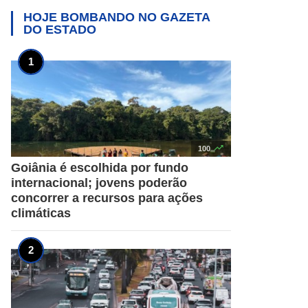
HOJE BOMBANDO NO
GAZETA
DO ESTADO

100
Goiânia é escolhida por fundo
internacional; jovens poderão
concorrer a recursos para ações
climáticas