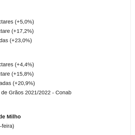
ctares (+5,0%)
ctare (+17,2%)
adas (+23,0%)
ctares (+4,4%)
ctare (+15,8%)
ladas (+20,9%)
a de Grãos 2021/2022 - Conab
de Milho
-feira)