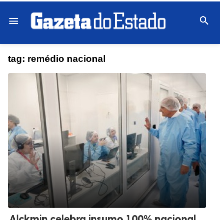

menu
tag:
remédio nacional
Alckmin celebra insumo 100% nacional