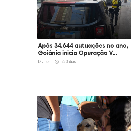
Após 34.644 autuações no ano,
Goiânia inicia Operação V...
Divinor

há 3 dias