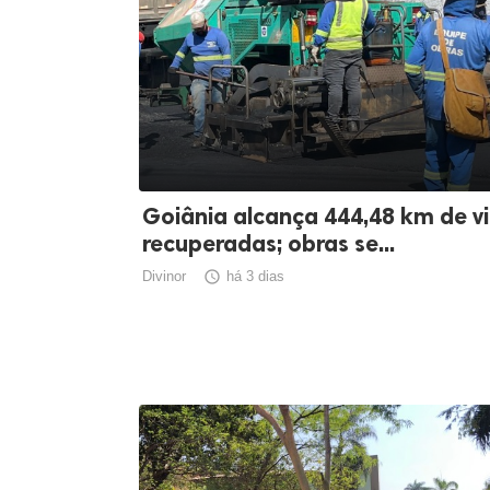
Goiânia alcança 444,48 km de v
recuperadas; obras se...
Divinor

há 3 dias