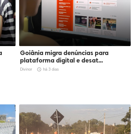
a
Goiânia migra denúncias para
plataforma digital e desat...
Divinor

há 3 dias