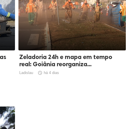
ias
Zeladoria 24h e mapa em tempo
real: Goiânia reorganiza...
Ladislau

há 4 dias