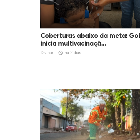
Coberturas abaixo da meta: Go
inicia multivacinaçã...
Divinor

há 2 dias