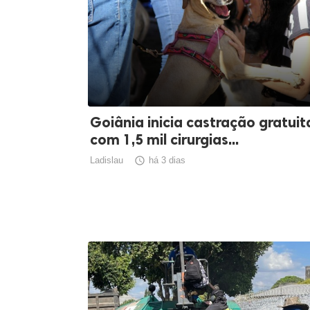
Goiânia inicia castração gratuit
com 1,5 mil cirurgias...
Ladislau

há 3 dias