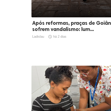
Após reformas, praças de Goiân
sofrem vandalismo: lum...
Ladislau

há 2 dias