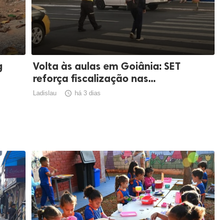
g
Volta às aulas em Goiânia: SET
reforça fiscalização nas...
Ladislau

há 3 dias