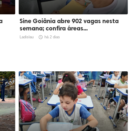
a
Sine Goiânia abre 902 vagas nesta
semana; confira áreas...
Ladislau

há 2 dias