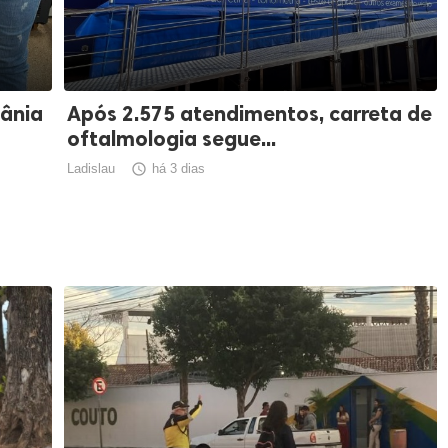
iânia
Após 2.575 atendimentos, carreta de
oftalmologia segue...
Ladislau

há 3 dias