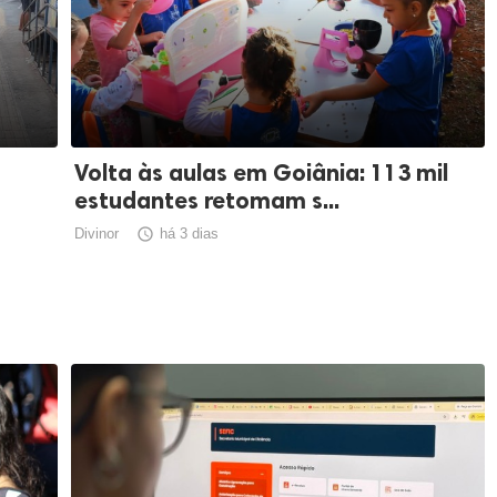
Volta às aulas em Goiânia: 113 mil
estudantes retomam s...
Divinor

há 3 dias