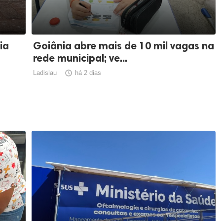
ia
Goiânia abre mais de 10 mil vagas na
rede municipal; ve...
Ladislau

há 2 dias