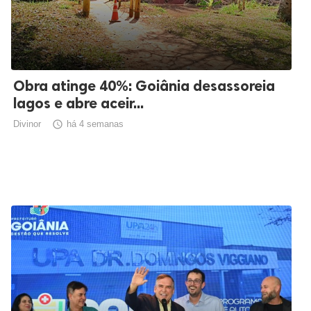
Obra atinge 40%: Goiânia desassoreia
lagos e abre aceir...
Divinor

há 4 semanas