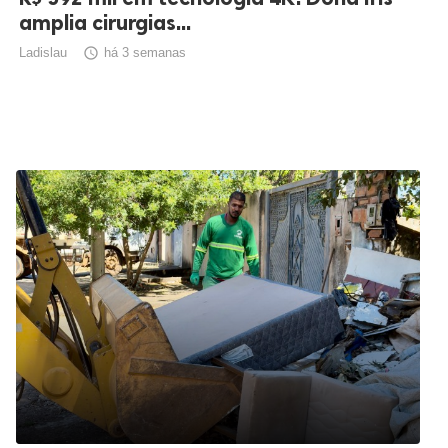
amplia cirurgias...
Ladislau

há 3 semanas