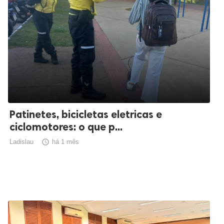
Patinetes, bicicletas eletricas e
ciclomotores: o que p...
Ladislau

há 1 mês