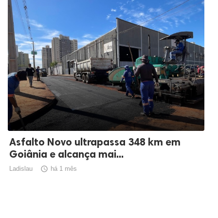
Asfalto Novo ultrapassa 348 km em
Goiânia e alcança mai...
Ladislau

há 1 mês