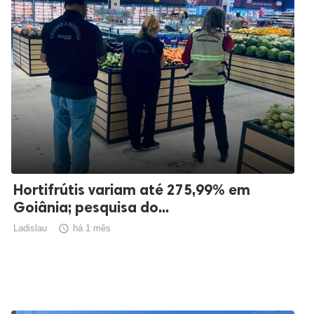
Hortifrútis variam até 275,99% em
Goiânia; pesquisa do...
Ladislau

há 1 mês