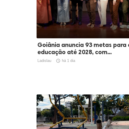
Goiânia anuncia 93 metas para 
educação até 2028, com...
Ladislau

há 1 dia