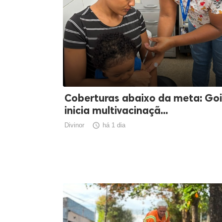
Coberturas abaixo da meta: Go
inicia multivacinaçã...
Divinor

há 1 dia