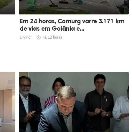
Em 24 horas, Comurg varre 3.171 km
de vias em Goiânia e...
Divinor

há 12 horas