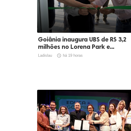
Goiânia inaugura UBS de R$ 3,2
milhões no Lorena Park e...
Ladislau

há 19 horas