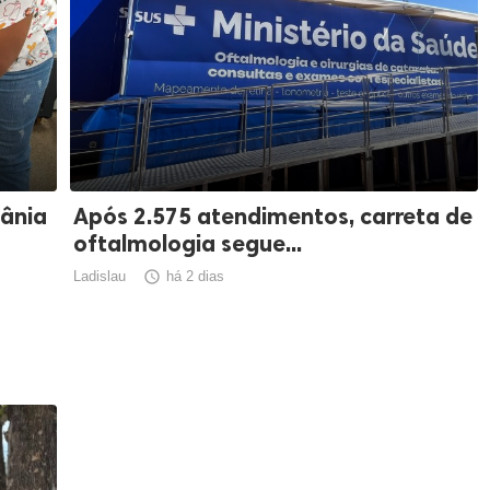
iânia
Após 2.575 atendimentos, carreta de
oftalmologia segue...
Ladislau

há 2 dias