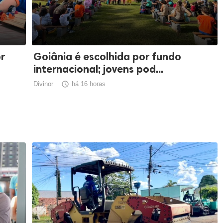
or
Goiânia é escolhida por fundo
internacional; jovens pod...
Divinor

há 16 horas