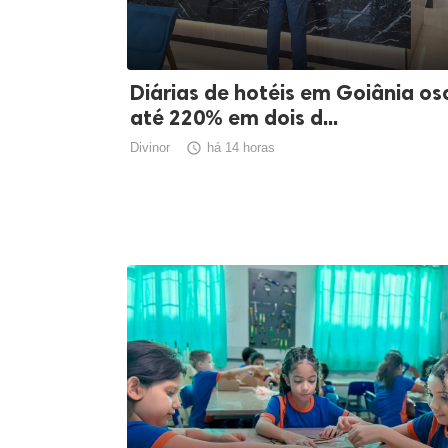
Diárias de hotéis em Goiânia os
até 220% em dois d...
Divinor

há 14 horas