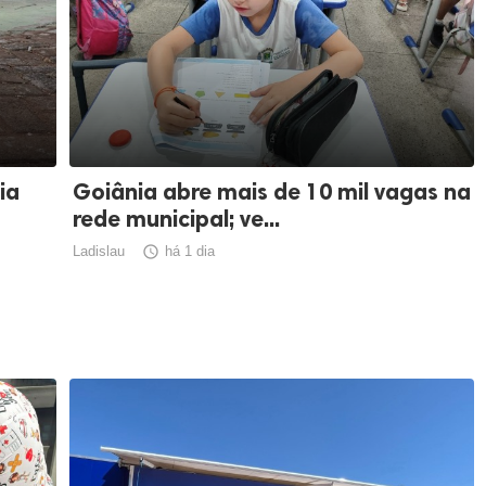
ia
Goiânia abre mais de 10 mil vagas na
rede municipal; ve...
Ladislau

há 1 dia