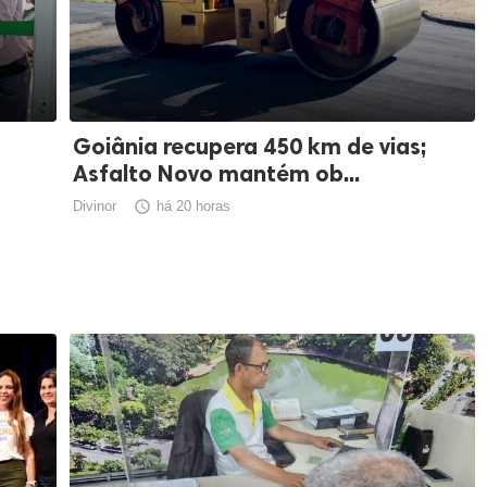
Goiânia recupera 450 km de vias;
Asfalto Novo mantém ob...
Divinor

há 20 horas