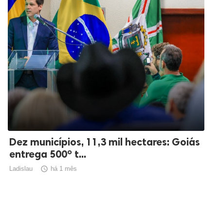
Dez municípios, 11,3 mil hectares: Goiás
entrega 500º t...
Ladislau

há 1 mês