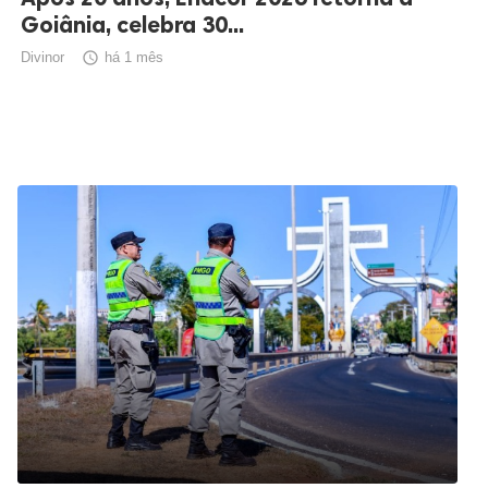
Goiânia, celebra 30...
Divinor

há 1 mês