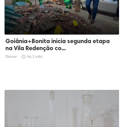
Goiânia+Bonita inicia segunda etapa
na Vila Redenção co...
Divinor

há 1 mês