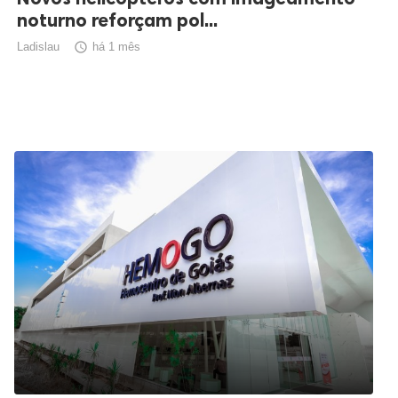
noturno reforçam pol...
Ladislau

há 1 mês