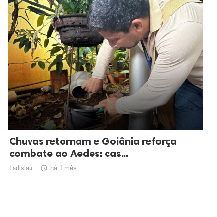
Chuvas retornam e Goiânia reforça
combate ao Aedes: cas...
Ladislau

há 1 mês