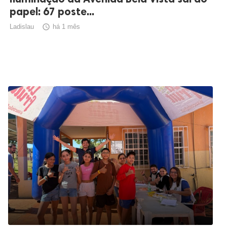
papel: 67 poste...
Ladislau

há 1 mês