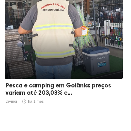
Pesca e camping em Goiânia: preços
variam até 203,03% e...
Divinor

há 1 mês