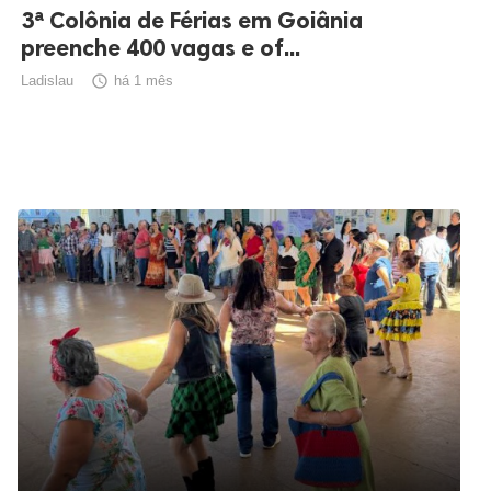
3ª Colônia de Férias em Goiânia
preenche 400 vagas e of...
Ladislau

há 1 mês