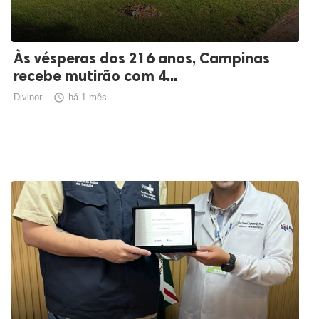
Às vésperas dos 216 anos, Campinas
recebe mutirão com 4...
Divinor

há 1 mês