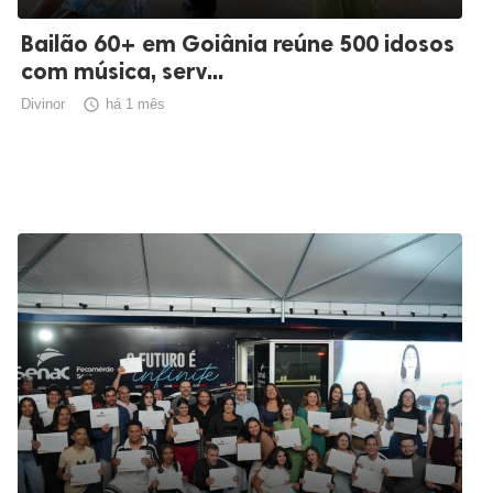
Bailão 60+ em Goiânia reúne 500 idosos
com música, serv...
Divinor

há 1 mês