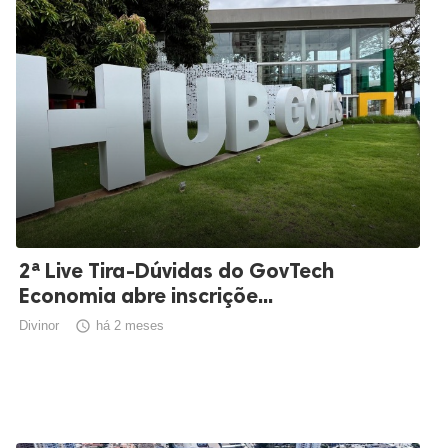
2ª Live Tira-Dúvidas do GovTech
Economia abre inscriçõe...
Divinor

há 2 meses