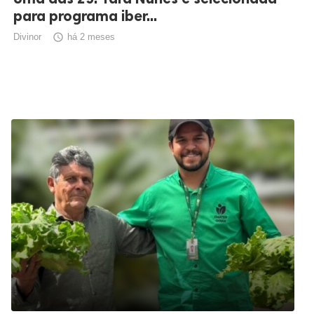
para programa iber...
Divinor

há 2 meses