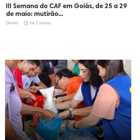
III Semana do CAF em Goiás, de 25 a 29
de maio: mutirão...
Divinor

há 2 meses