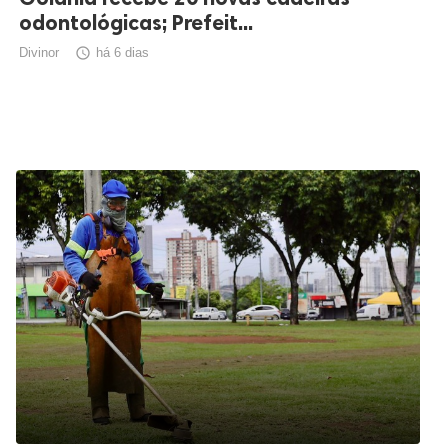
odontológicas; Prefeit...
Divinor

há 6 dias