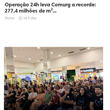
Operação 24h leva Comurg a recorde:
277,4 milhões de m²...
Divinor

há 6 dias