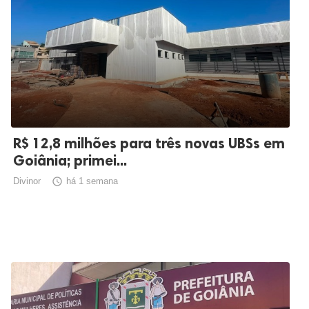
R$ 12,8 milhões para três novas UBSs em
Goiânia; primei...
Divinor

há 1 semana