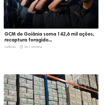
GCM de Goiânia soma 142,6 mil ações,
recaptura foragido...
Ladislau

há 1 semana