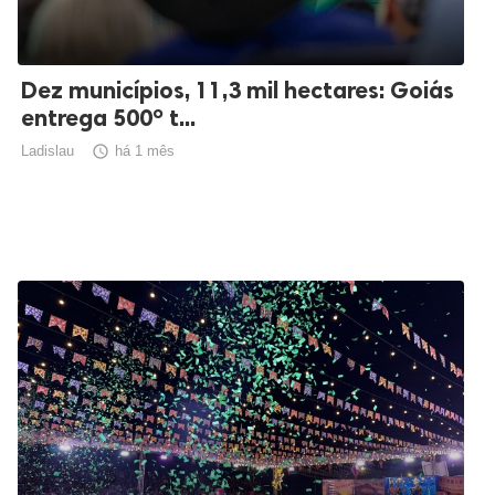
Dez municípios, 11,3 mil hectares: Goiás
entrega 500º t...
Ladislau

há 1 mês