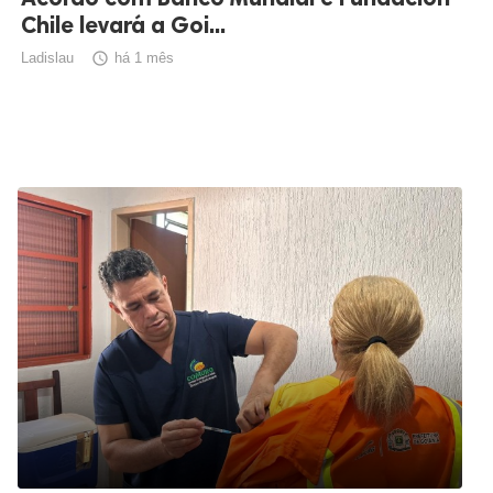
Chile levará a Goi...
Ladislau

há 1 mês