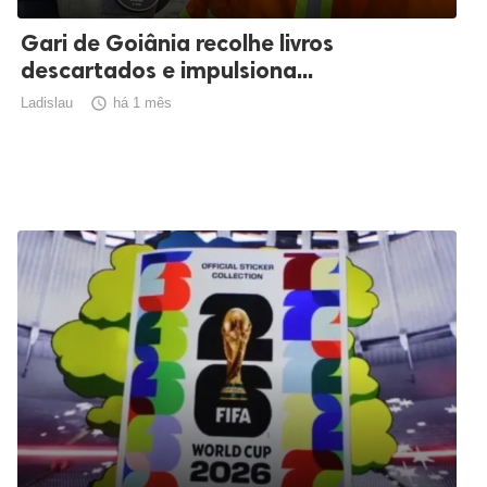
Gari de Goiânia recolhe livros
descartados e impulsiona...
Ladislau

há 1 mês