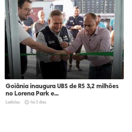
Goiânia inaugura UBS de R$ 3,2 milhões
no Lorena Park e...
Ladislau

há 2 dias