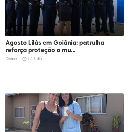
Agosto Lilás em Goiânia: patrulha
reforça proteção a mu...
Divinor

há 1 dia