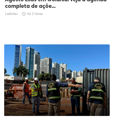
completa de açõe...
Ladislau

há 2 horas