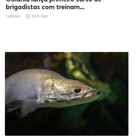
brigadistas com treinam...
Ladislau

há 6 dias