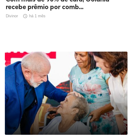
recebe prêmio por comb...
Divinor

há 1 mês