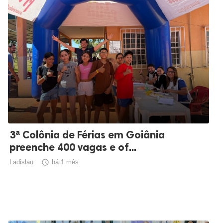
3ª Colônia de Férias em Goiânia
preenche 400 vagas e of...
Ladislau

há 1 mês