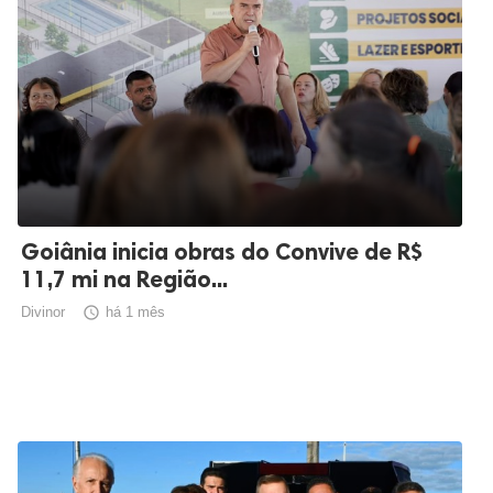
Goiânia inicia obras do Convive de R$
11,7 mi na Região...
Divinor

há 1 mês