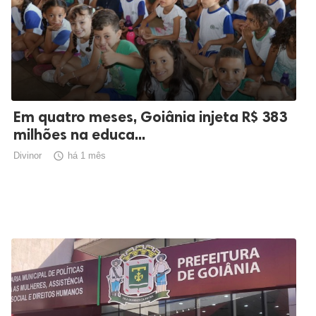
Em quatro meses, Goiânia injeta R$ 383
milhões na educa...
Divinor

há 1 mês