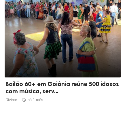
Bailão 60+ em Goiânia reúne 500 idosos
com música, serv...
Divinor

há 1 mês