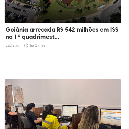
Goiânia arrecada R$ 542 milhões em ISS
no 1º quadrimest...
Ladislau

há 1 mês