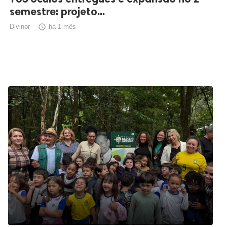
semestre: projeto...
Divinor

há 1 mês