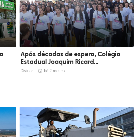
ra
Após décadas de espera, Colégio
Estadual Joaquim Ricard...
Divinor

há 2 meses