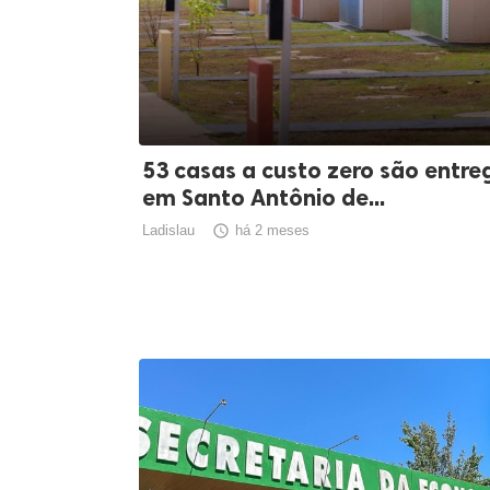
53 casas a custo zero são entre
em Santo Antônio de...
Ladislau

há 2 meses