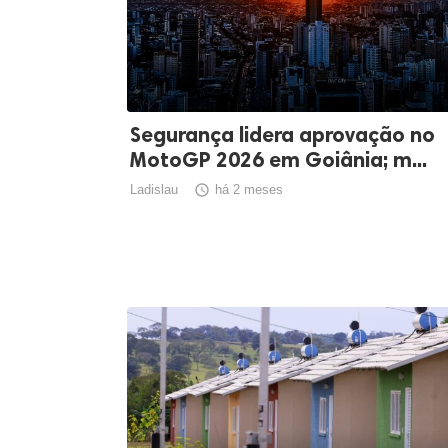
Segurança lidera aprovação no
MotoGP 2026 em Goiânia; m...
Ladislau

há 2 meses